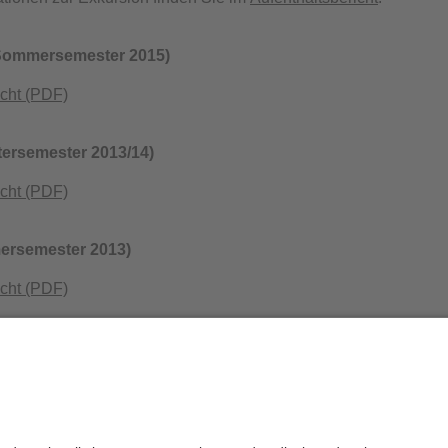
Sommersemester 2015)
cht (PDF)
ersemester 2013/14)
cht (PDF)
rsemester 2013)
cht (PDF)
mersemester 2012)
cht (PDF)
die Redaktion:
Univ.Prof.Dr. Martina Drescher