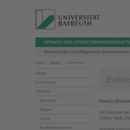
SPRACH- UND LITERATURWISSENSCHAFT
Romanische und Allgemeine Sprachwissensc
Home
>
Studium
>
Exkursionen
Home
Exkur
Forschung
Studium
Bachelor
Nancy (Somme
Master
Im Rahmen des 
Nancy statt. 
Lehre
Auslandsstudium
Nähere Informa