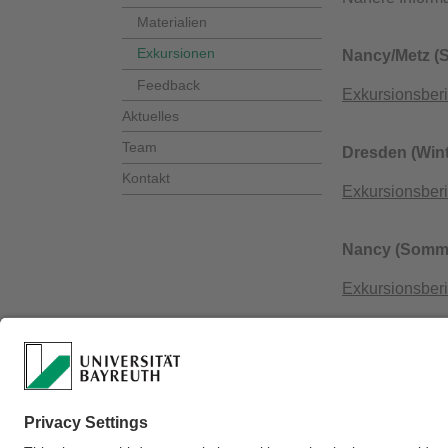
Materialien
Exkursionen
Nancy/Metz (
Feedback
Exkursionsberi
Aktuelles
Team
Dresden (Wint
Kontakt
Exkursionsberi
Nancy (Somme
Exkursionsberi
​Kanada (Som
Exkursionsberi
Verantwortlich für 