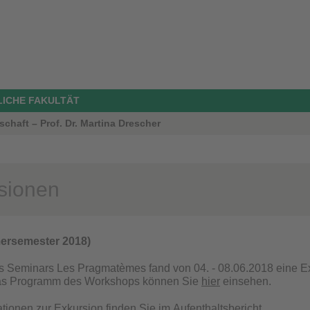
LICHE FAKULTÄT
haft – Prof. Dr. Martina Drescher
sionen
rsemester 2018)
Seminars Les Pragmatèmes fand von 04. - 08.06.2018 eine Exk
Das Programm des Workshops können Sie
hier
einsehen.
tionen zur Exkursion finden Sie im
Aufenthaltsbericht
.