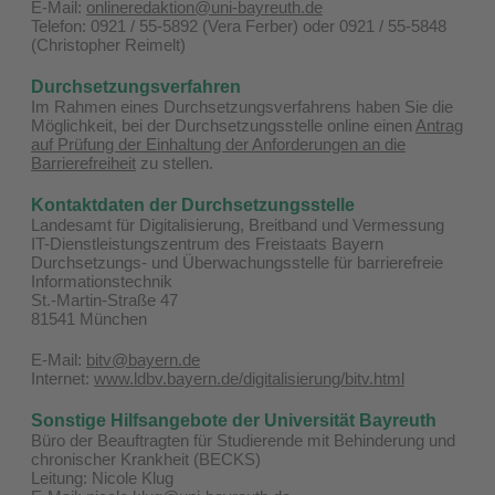
E-Mail:
onlineredaktion@uni-bayreuth.de
Telefon: 0921 / 55-5892 (Vera Ferber) oder 0921 / 55-5848
(Christopher Reimelt)
Durchsetzungsverfahren
Im Rahmen eines Durchsetzungsverfahrens haben Sie die
Möglichkeit, bei der Durchsetzungsstelle online einen
Antrag
auf Prüfung der Einhaltung der Anforderungen an die
Barrierefreiheit
zu stellen.
Kontaktdaten der Durchsetzungsstelle
Landesamt für Digitalisierung, Breitband und Vermessung
IT-Dienstleistungszentrum des Freistaats Bayern
Durchsetzungs- und Überwachungsstelle für barrierefreie
Informationstechnik
St.-Martin-Straße 47
81541 München
E-Mail:
bitv@bayern.de
Internet:
www.ldbv.bayern.de/digitalisierung/bitv.html
Sonstige Hilfsangebote der Universität Bayreuth
Büro der Beauftragten für Studierende mit Behinderung und
chronischer Krankheit (BECKS)
Leitung: Nicole Klug