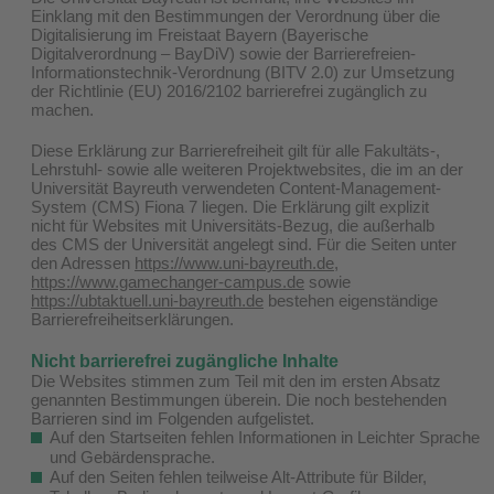
Einklang mit den Bestimmungen der Verordnung über die
Digitalisierung im Freistaat Bayern (Bayerische
Digitalverordnung – BayDiV) sowie der Barrierefreien-
Informationstechnik-Verordnung (BITV 2.0) zur Umsetzung
der Richtlinie (EU) 2016/2102 barrierefrei zugänglich zu
machen.
Diese Erklärung zur Barrierefreiheit gilt für alle Fakultäts-,
Lehrstuhl- sowie alle weiteren Projektwebsites, die im an der
Universität Bayreuth verwendeten Content-Management-
System (CMS) Fiona 7 liegen. Die Erklärung gilt explizit
nicht für Websites mit Universitäts-Bezug, die außerhalb
des CMS der Universität angelegt sind. Für die Seiten unter
den Adressen
https://www.uni-bayreuth.de
,
https://www.gamechanger-campus.de
sowie
https://ubtaktuell.uni-bayreuth.de
bestehen eigenständige
Barrierefreiheitserklärungen.
Nicht barrierefrei zugängliche Inhalte
Die Websites stimmen zum Teil mit den im ersten Absatz
genannten Bestimmungen überein. Die noch bestehenden
Barrieren sind im Folgenden aufgelistet.
Auf den Startseiten fehlen Informationen in Leichter Sprache
und Gebärdensprache.
Auf den Seiten fehlen teilweise Alt-Attribute für Bilder,